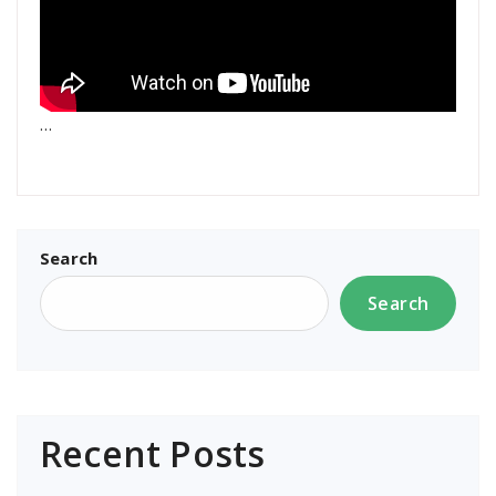
…
Search
Search
Recent Posts