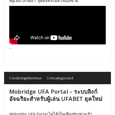
ที่ผู้เล่น UFABET ยุคดิจิทัลไม่ควรมองข้าม
…
mobridgekleinmus
Uncategorized
Mobridge UFA Portal – ระบบลิงก์
อัจฉริยะสำหรับผู้เล่น UFABET ยุคใหม่
Mobridge UFA Portal ไม่ได้เป็นเพียงช่องทางเข้า