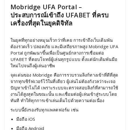
Mobridge UFA Portal –
ประสบการณ์เข้าถึง UFABET ที่ครบ
เครื่องที่สุดในยุคดิจิทัล
ในยุคที่ทุกอย่างหมุนเร็วกว่าที่เคย การเข้าถึงเว็บเดิมพัน
ต้องรวดเร็ว ปลอดภัย และมีเสถียรภาพสูง Mobridge UFA
Portal ถูกพัฒนาขึ้นเพื่อเป็นศูนย์กลางการเชื่อมต่อ
UFABET ที่ตอบโจทย์ผู้เล่นทุกรูปแบบ ตั้งแต่นักเดิมพันมือ
ใหม่ไปจนถึงผู้เล่นอาชีพ
จุดเด่นของ Mobridge คือการรวบรวมลิงก์ทางเข้าที่ดีที่สุด
จากทุกเซิร์ฟเวอร์ไว้ในที่เดียว ผู้เล่นไม่ต้องกังวลว่าจะเจอ
ปัญหาเข้าไม่ได้ เพราะระบบจะตรวจสอบลิงก์ที่สามารถใช้
งานได้สูงสุดในขณะนั้น และเชื่อมต่อผู้เล่นเข้าสู่ระบบโดย
ทันที ทำให้ทุกการเข้าเล่นเต็มไปด้วยความต่อเนื่อง
ระบบนี้ยังรองรับทุกแพลตฟอร์ม เช่น
มือถือ iOS
มือถือ Android