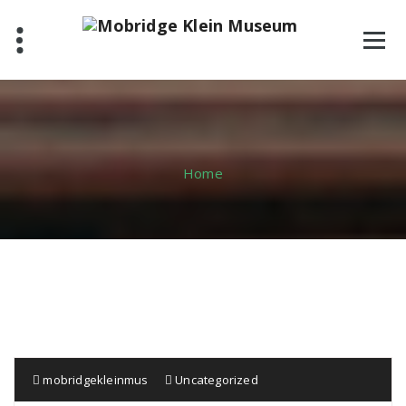
Skip
to
content
Home
mobridgekleinmus
Uncategorized